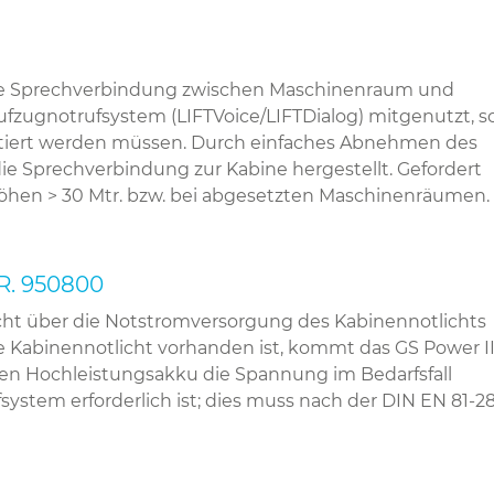
1
male Sprechverbindung zwischen Maschinenraum und
ufzugnotrufsystem (LIFTVoice/LIFTDialog) mitgenutzt, s
ntiert werden müssen. Durch einfaches Abnehmen des
e Sprechverbindung zur Kabine hergestellt. Gefordert
hen > 30 Mtr. bzw. bei abgesetzten Maschinenräumen.
R. 950800
nicht über die Notstromversorgung des Kabinennotlichts
 Kabinennotlicht vorhanden ist, kommt das GS Power I
rten Hochleistungsakku die Spannung im Bedarfsfall
fsystem erforderlich ist; dies muss nach der DIN EN 81-2