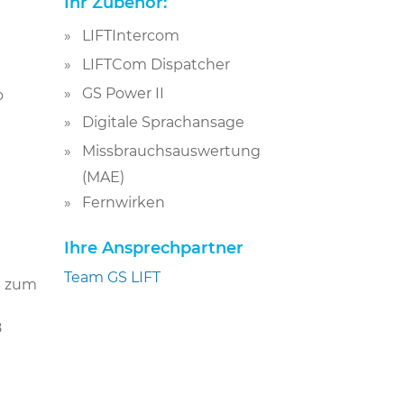
Ihr Zubehör:
LIFTIntercom
LIFTCom Dispatcher
GS Power II
o
Digitale Sprachansage
Missbrauchsauswertung
(MAE)
Fernwirken
Ihre Ansprechpartner
Team GS LIFT
I zum
8